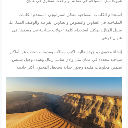
شيوعًا مثل “السياحة في صلالة” و”رحلات سفاري في عمان”.
استخدام الكلمات المفتاحية بشكل استراتيجي: استخدم الكلمات
المفتاحية في العناوين والنصوص والعناوين الفرعية والوصف الميتا. على
سبيل المثال، يمكنك استخدام كلمة “جولات سياحية في مسقط” في
عنوان فرعي.
إنشاء محتوى ذو جودة عالية: اكتب مقالات ومدونات تتحدث عن أماكن
سياحية محددة في عمان مثل وادي شاب، رمال وهيبة، وجبل شمس.
تضمين معلومات مفيدة وصور جذابة سيجعل المحتوى أكثر جاذبية.