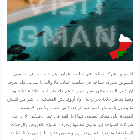
التسويق لشركة سياحة في سلطنة عمان , هل حابب تعرف لية مهم
التسويق لشركة سياحة في سلطنة عمان: هلا والله يا شباب، كلنا نعرف
إن شغل السياحة في عمان مهم وداعم لإقتصاد البلد. البلاد عندنا حلوة
وفيها مناظر خلابة بحر وجبال ولا أروع. لكن المشكلة إن كثير من السياح
ما يدرون بالمناطق السياحية الرائعة اللي عندنا، ولا عن الأنشطة
المميزة اللي ممكن يقضون فيها إجازاتهم في عمان. فبيكون لازم على
شركات السياحة إنها تسوق لنفسها وتعرف السياح بالعروض والرحلات
السياحية المتوفرة، عشان تجذبهم ويقضون فترة حلوة في بلادنا الغالية.