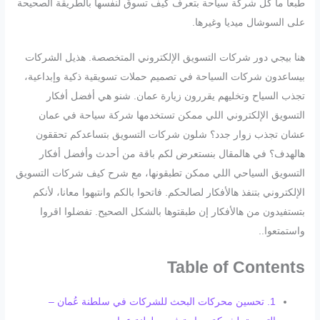
طبعاً ما كل شركة سياحة بتعرف كيف تسوق لنفسها بالطريقة الصحيحة
على السوشال ميديا وغيرها.
هنا بيجي دور شركات التسويق الإلكتروني المتخصصة. هذيل الشركات
بيساعدون شركات السياحة في تصميم حملات تسويقية ذكية وإبداعية،
تجذب السياح وتخليهم يقررون زيارة عمان. شنو هي أفضل أفكار
التسويق الإلكتروني اللي ممكن تستخدمها شركة سياحة في عمان
عشان تجذب زوار جدد؟ شلون شركات التسويق بتساعدكم تحققون
هالهدف؟ في هالمقال بنستعرض لكم باقة من أحدث وأفضل أفكار
التسويق السياحي اللي ممكن تطبقونها، مع شرح كيف شركات التسويق
الإلكتروني بتنفذ هالأفكار لصالحكم. فاتحوا بالكم وانتبهوا معانا، لأنكم
بتستفيدون من هالأفكار إن طبقتوها بالشكل الصحيح. تفضلوا اقروا
واستمتعوا..
Table of Contents
1. تحسين محركات البحث للشركات في سلطنة عُمان –